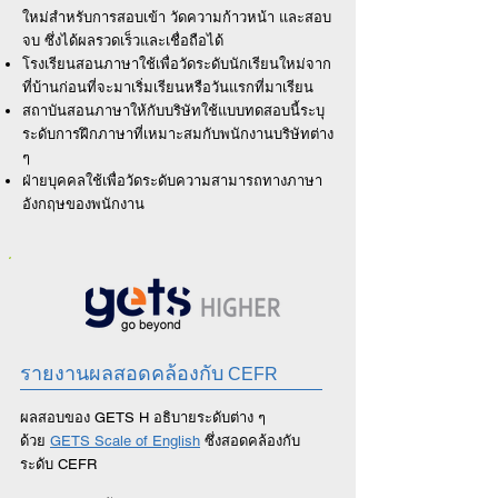
ใหม่สำหรับการสอบเข้า วัดความก้าวหน้า และสอบ
จบ ซึ่งได้ผลรวดเร็วและเชื่อถือได้
โรงเรียนสอนภาษาใช้เพื่อวัดระดับนักเรียนใหม่จาก
ที่บ้านก่อนที่จะมาเริ่มเรียนหรือวันแรกที่มาเรียน
สถาบันสอนภาษาให้กับบริษัทใช้แบบทดสอบนี้ระบุ
ระดับการฝึกภาษาที่เหมาะสมกับพนักงานบริษัทต่าง
ๆ
ฝ่ายบุคคลใช้เพื่อวัดระดับความสามารถทางภาษา
อังกฤษของพนักงาน
รายงานผลสอดคล้องกับ
CEFR
ผลสอบของ GETS H อธิบายระดับต่าง ๆ
ด้วย
GETS Scale of English
ซึ่งสอดคล้องกับ
ระดับ CEFR