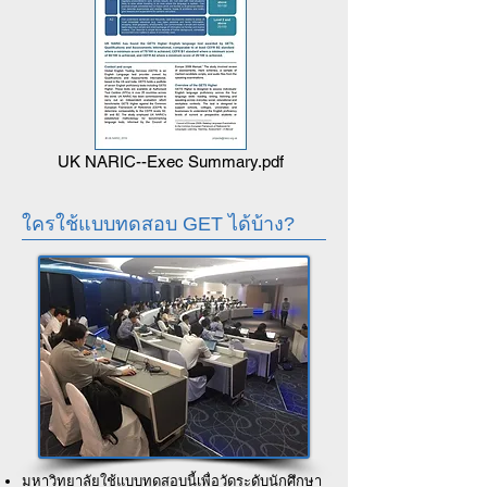
UK NARIC--Exec Summary.pdf
ใครใช้แบบทดสอบ GET ได้บ้าง?
มหาวิทยาลัยใช้แบบทดสอบนี้เพื่อวัดระดับนักศึกษา