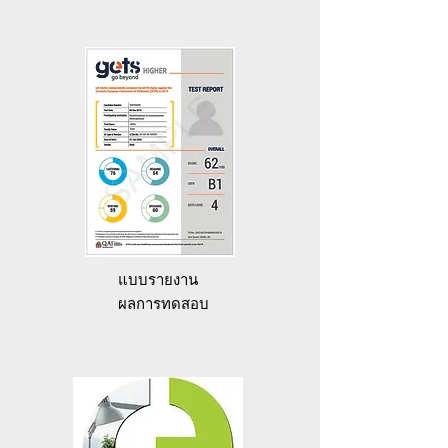
Radio programs Talks Telephone
text structure Understanding meaning
task sufficiently. Organization and
basically grades you on whether ‘you
conversations The setting of the
from context Task Types The following
Cohesion Organizing your writing,
have answered the question’ or done
listening texts are both familiar and
types of questions are included:
coherence and cohesion normally go
what you were required to do. It marks
commonplace as well as outside the
Gapped text Multiple matching 3
together. It basically checks how your
whether you have covered all
usual experience. The recordings use
option and 4 option multiple-choice
writing fits together. Does your writing,
requirements of the task sufficiently
a variety of accents: American, Asian,
questions True / False / Not given Text
with its ideas and content, flow
and if you spoke, highlighted and
Australian, British and Canadian and
Sources The test is designed using
logically? Coherence is how you are
illustrated the key points when
others. Marking: One mark for each
authentic or adapted real-world
making yourself understood and
speaking. Fluency and Coherence
correct answer. No negative marking
materials such as: Advertisements
whether the reader of your writing
This checks your ability to talk with
for incorrect answers.
Articles from newspapers, magazines
understands what you are saying
normal levels of continuity, rate and
and websites Brochures Data
Language – Accuracy and Range
effort and to link ideas and language
information sheets Encyclopedia
Academic Writing requires the use of
together to form coherent, connected
แบบรายงาน
entries Manuals Messages Notices
correct language including
speech. Key indicators of fluency are
ผลการทดสอบ
Personal correspondence Reports
vocabulary, grammar, sentence
speech rate and speech continuity.
Number of questions: A total of 30
construction etc. and being able to
Pronunciation Your ability to produce
questions. Marking: One mark for
appropriately use precise language to
comprehensible speech to fulfil the
each correct answer. No negative
present ideas accurately. To
speaking test requirements is marked
marking for incorrect answers.
demonstrate that you have great
under Pronunciation. Key indicators of
language skills you must use a
Pronunciation are the amount of strain