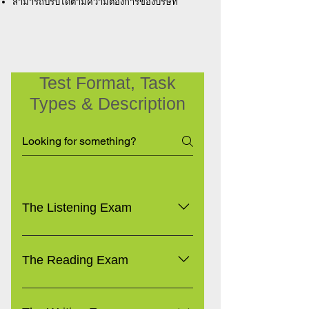
สามารถปรับได้ตามความต้องการของบริษัท
Test Format, Task
Types & Description
The Listening Exam
4 parts 30 questions Approximately
35 – 40 minutes Recordings played
The Reading Exam
twice Approximate track length: Part 1
= 1.5 to 2 mins Part 2 = 3 to 3.5 mins
Test duration: 60 minutes
Part 3 = 3.5 to 4 mins. Part 4 = 3.5 to
Approximate length of reading texts