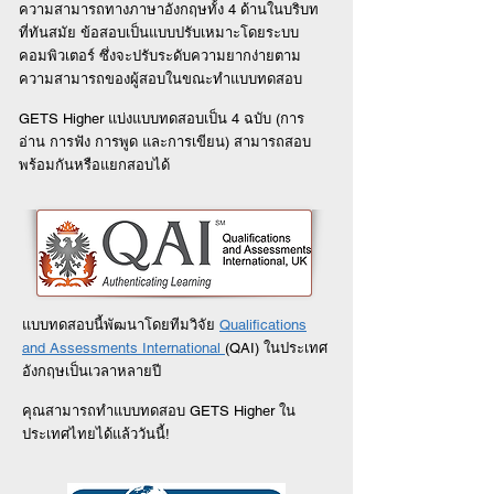
ความสามารถทางภาษาอังกฤษทั้ง 4 ด้านในบริบท
ที่ทันสมัย ข้อสอบเป็นแบบปรับเหมาะโดยระบบ
คอมพิวเตอร์ ซึ่งจะปรับระดับความยากง่ายตาม
ความสามารถของผู้สอบในขณะทำแบบทดสอบ
GETS Higher แบ่งแบบทดสอบเป็น 4 ฉบับ (การ
อ่าน การฟัง การพูด และการเขียน) สามารถสอบ
พร้อมกันหรือแยกสอบได้
แบบทดสอบนี้พัฒนาโดยทีมวิจัย
Qualifications
and Assessments International
(QAI) ในประเทศ
อังกฤษเป็นเวลาหลายปี
คุณสามารถทำแบบทดสอบ GETS Higher ใน
ประเทศไทยได้แล้ววันนี้!