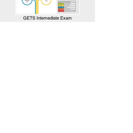
GETS Intemediate Exam
เป็น
Qualifications and Assessments International
องค์การเอกชนในระดับนานาชาติแห่งสหราช
อาณาจักรที่ออกหนังสือรับรองคุณวุฒิ การประเมิน
เอกสารรับรองอย่างเป็นทางการ และใบรับรองต่างๆ
QAI ดำเนินงานร่วมกับโรงเรียน วิทยาลัย
มหาวิทยาลัย หน่วยงานภาคอุตสาหกรรม และ
หน่วยงานภาครัฐ เพื่อจัดเตรียมแนวทางการแก้ไข
ปัญหาที่ปรับเปลี่ยนได้และมีคุณภาพสูง ซึ่งตรง
ประเด็น เหมาะกับวัตถุประสงค์และโดดเด่นเป็น