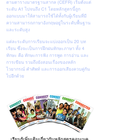
ตามตารางมาตรฐานสากล (CEFR) เริ่มตั้งแต่
ระดับ A1 ไปจนถึง C1 โดยหลักสูตรนี้ถูก
ออกแบบมาให้สามารถใช้ได้ทั้งกับผู้เรียนที่มี
ความสามารถภาษาอังกฤษอยู่ในระดับพื้นฐาน
และระดับสูง
แต่ละระดับการเรียนจะแบ่งออกเป็น 20 บท
เรียน ซึ่งจะเป็นการฝึกฝนทักษะภาษา ทั้ง 4
ทักษะ คือ ทักษะการฟัง การพูด การอ่าน และ
การเขียน รวมถึงยังสอนเรื่องของหลัก
ไวยากรณ์ คำศัพท์ และการออกเสียงควบคู่กัน
ไปอีกด้วย
เรียนรู้เพิ่มเติมเกี่ยวกับหลักสูตรคอนเนค